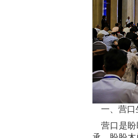
一、营口
营口是盼
承。盼盼木