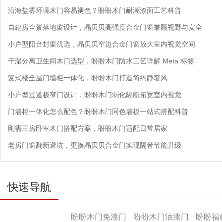
沿海盐雾环境木门容易褪色？盼盼木门耐潮漆面工艺科普
自建房全景落地窗设计，晶贝贝高强度合金门窗兼顾视野与安全
小户型阳台封窗优选，晶贝贝窄边合金门窗放大室内视觉空间
干湿分离卫生间木门选型，盼盼木门防水工艺详解 Meta 标签
复式楼全屋门墙柜一体化，盼盼木门打造简约静奢风
小户型过道极窄门设计，盼盼木门弱化隔断拓宽室内视觉
门墙柜一体化怎么配色？盼盼木门同色墙板一站式搭配科普
刚需三房卧室木门搭配方案，盼盼木门适配日常居家
老房门窗翻新避坑，更换晶贝贝合金门实现隔音节能升级
快速导航
产品导航
盼盼木门免漆门
盼盼木门油漆门
盼盼福