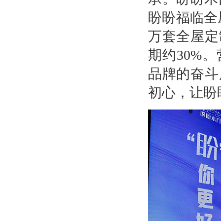
盼盼福临全
万套全屋定
期约30%
品牌的奋斗
初心，让盼