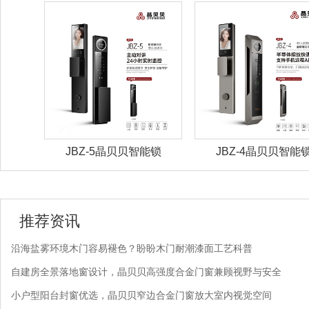
能锁
JBZ-5晶贝贝智能锁
JBZ-4晶贝贝智能
推荐资讯
沿海盐雾环境木门容易褪色？盼盼木门耐潮漆面工艺科普
自建房全景落地窗设计，晶贝贝高强度合金门窗兼顾视野与安全
小户型阳台封窗优选，晶贝贝窄边合金门窗放大室内视觉空间