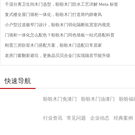
干湿分离卫生间木门选型，盼盼木门防水工艺详解 Meta 标签
复式楼全屋门墙柜一体化，盼盼木门打造简约静奢风
小户型过道极窄门设计，盼盼木门弱化隔断拓宽室内视觉
门墙柜一体化怎么配色？盼盼木门同色墙板一站式搭配科普
刚需三房卧室木门搭配方案，盼盼木门适配日常居家
老房门窗翻新避坑，更换晶贝贝合金门实现隔音节能升级
快速导航
产品导航
盼盼木门免漆门
盼盼木门油漆门
盼盼福
盼盼文化
行业资讯
常见问题
企业动态
经典案例