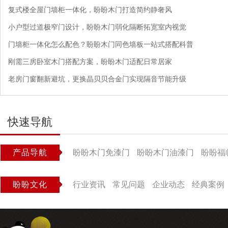
复式楼全屋门墙柜一体化，盼盼木门打造简约静奢风
小户型过道极窄门设计，盼盼木门弱化隔断拓宽室内视觉
门墙柜一体化怎么配色？盼盼木门同色墙板一站式搭配科普
刚需三房卧室木门搭配方案，盼盼木门适配日常居家
老房门窗翻新避坑，更换晶贝贝合金门实现隔音节能升级
快速导航
产品导航
盼盼木门免漆门
盼盼木门油漆门
盼盼福
盼盼文化
行业资讯
常见问题
企业动态
经典案例