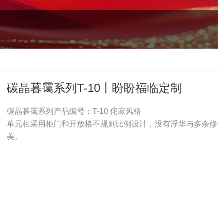
碳晶暮霭系列T-10丨盼盼福临定制
碳晶暮霭系列产品编号：T-10 侘寂风格
单元柜采用柜门和开放格不规则比例设计，没有浮华与多余修
美。