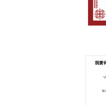
我要评
*
验