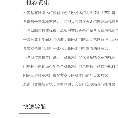
推荐资讯
沿海盐雾环境木门容易褪色？盼盼木门耐潮漆面工艺科普
自建房全景落地窗设计，晶贝贝高强度合金门窗兼顾视野
小户型阳台封窗优选，晶贝贝窄边合金门窗放大室内视觉
干湿分离卫生间木门选型，盼盼木门防水工艺详解 Meta 
复式楼全屋门墙柜一体化，盼盼木门打造简约静奢风
小户型过道极窄门设计，盼盼木门弱化隔断拓宽室内视觉
门墙柜一体化怎么配色？盼盼木门同色墙板一站式搭配科
刚需三房卧室木门搭配方案，盼盼木门适配日常居家
老房门窗翻新避坑，更换晶贝贝合金门实现隔音节能升级
快速导航