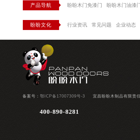
产品导航
盼盼木门免漆门
盼盼木门油漆
盼盼文化
行业资讯
常见问题
企业动态
备案号：
鄂ICP备17007309号-3
宜昌盼盼木制品有限责
400-890-8281