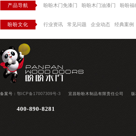
产品导航
盼盼木门免漆门
盼盼木门油漆门
盼盼福
盼盼文化
行业资讯
常见问题
企业动态
经典案例
备案号：
鄂ICP备17007309号-3
宜昌盼盼木制品有限责任公司
版
400-890-8281