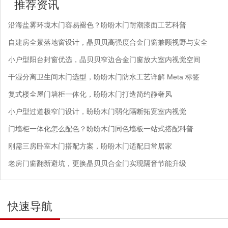
推荐资讯
沿海盐雾环境木门容易褪色？盼盼木门耐潮漆面工艺科普
自建房全景落地窗设计，晶贝贝高强度合金门窗兼顾视野与安全
小户型阳台封窗优选，晶贝贝窄边合金门窗放大室内视觉空间
干湿分离卫生间木门选型，盼盼木门防水工艺详解 Meta 标签
复式楼全屋门墙柜一体化，盼盼木门打造简约静奢风
小户型过道极窄门设计，盼盼木门弱化隔断拓宽室内视觉
门墙柜一体化怎么配色？盼盼木门同色墙板一站式搭配科普
刚需三房卧室木门搭配方案，盼盼木门适配日常居家
老房门窗翻新避坑，更换晶贝贝合金门实现隔音节能升级
快速导航