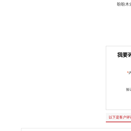
盼盼木
我要评
*
验
以下是客户评