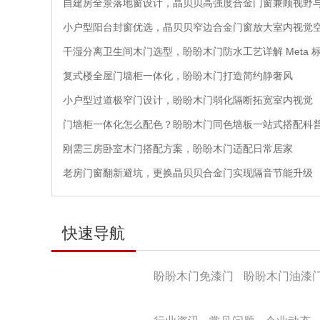
自建房全景落地窗设计，晶贝贝高强度合金门窗兼顾视野
小户型阳台封窗优选，晶贝贝窄边合金门窗放大室内视觉
干湿分离卫生间木门选型，盼盼木门防水工艺详解 Meta 
复式楼全屋门墙柜一体化，盼盼木门打造简约静奢风
小户型过道极窄门设计，盼盼木门弱化隔断拓宽室内视觉
门墙柜一体化怎么配色？盼盼木门同色墙板一站式搭配科
刚需三房卧室木门搭配方案，盼盼木门适配日常居家
老房门窗翻新避坑，更换晶贝贝合金门实现隔音节能升级
快速导航
产品导航
盼盼木门免漆门
盼盼木门油漆