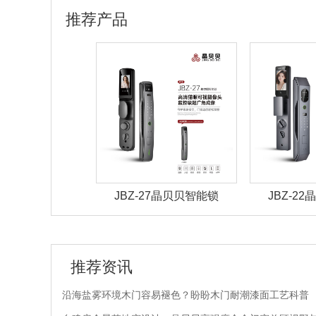
推荐产品
28晶贝贝智能锁
JBZ-27晶贝贝智能锁
JBZ-2
推荐资讯
沿海盐雾环境木门容易褪色？盼盼木门耐潮漆面工艺科普