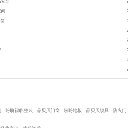
与安全
空间
标签
普
门
盼盼福临整装
晶贝贝门窗
盼盼地板
晶贝贝锁具
防火门