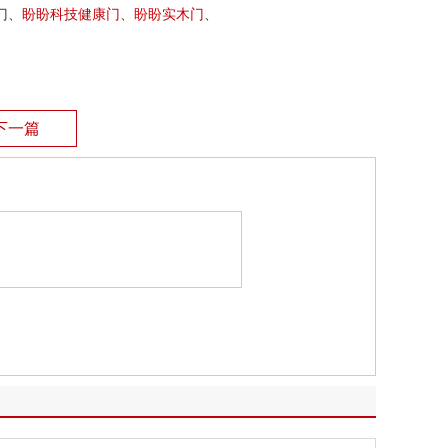
门、
盼盼科技健康门
、
盼盼
实木门
、
下一篇