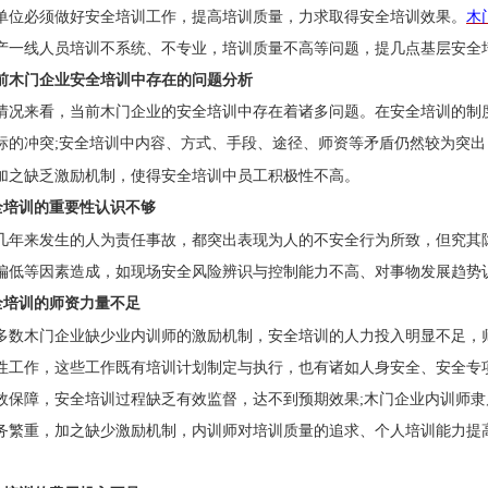
单位必须做好安全培训工作，提高培训质量，力求取得安全培训效果。
木
产一线人员培训不系统、不专业，培训质量不高等问题，提几点基层安全
前木门企业安全培训中存在的问题分析
情况来看，当前木门企业的安全培训中存在着诸多问题。在安全培训的制
标的冲突
;
安全培训中内容、方式、手段、途径、师资等矛盾仍然较为突出
加之缺乏激励机制，使得安全培训中员工积极性不高。
全培训的重要性认识不够
几年来发生的人为责任事故，都突出表现为人的不安全行为所致，但究其
偏低等因素造成，如现场安全风险辨识与控制能力不高、对事物发展趋势
全培训的师资力量不足
多数木门企业缺少业内训师的激励机制，安全培训的人力投入明显不足，
性工作，这些工作既有培训计划制定与执行，也有诸如人身安全、安全专
效保障，安全培训过程缺乏有效监督，达不到预期效果
;
木门企业内训师隶
务繁重，加之缺少激励机制，内训师对培训质量的追求、个人培训能力提