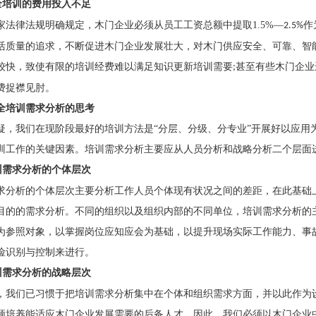
全培训的费用投入不足
家法律法规明确规定，木门企业必须从员工工资总额中提取
1.5%
―
作
2.5%
活质量的追求，不断促进木门企业发展壮大，对木门供应安全、可靠、智
较快，致使有限的培训经费难以满足知识更新培训需要
甚至有些木门企业
;
费捉襟见肘。
全培训需求分析的思考
疑，我们在现阶段最好的培训方法是
“分层、分级、分专业”开展好以应
训工作的关键因素。培训需求分析主要应从人员分析和战略分析二个层面
训需求分析的个体层次
求分析的个体层次主要分析工作人员个体现有状况之间的差距，在此基础
目的的需求分析。不同的组织以及组织内部的不同单位，培训需求分析的
为参照对象，以掌握岗位应知应会为基础，以提升现场实际工作能力、事
险识别与控制来进行。
训需求分析的战略层次
，我们已习惯于把培训需求分析集中在个体和组织需求方面，并以此作为
须培养能适应木门企业发展需要的后备人才，因此，我们必须以木门企业