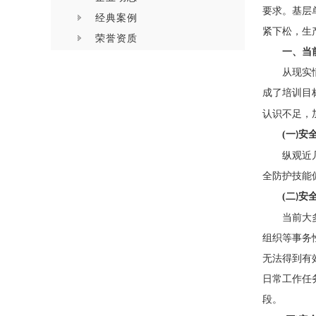
要求。基层
经典案例
紧下松，生
荣誉资质
一、当
从现实
成了培训目
认识不足，
(
一
安
)
纵观近
全防护技能
(
二
安
)
当前大
组织等事务
无法得到有
日常工作任
段。