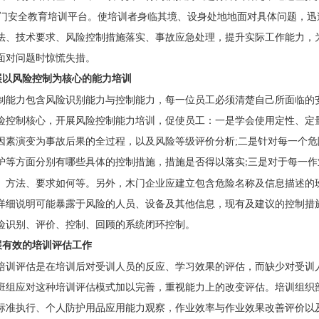
门安全教育培训平台。使培训者身临其境、设身处地地面对具体问题，迅
法、技术要求、风险控制措施落实、事故应急处理，提升实际工作能力，
面对问题时惊慌失措。
展以风险控制为核心的能力培训
制能力包含风险识别能力与控制能力，每一位员工必须清楚自己所面临的
险控制核心，开展风险控制能力培训，促使员工：一是学会使用定性、定
因素演变为事故后果的全过程，以及风险等级评价分析
;
二是针对每一个危
护等方面分别有哪些具体的控制措施，措施是否得以落实
三是对于每一作
;
、方法、要求如何等。另外，木门企业应建立包含危险名称及信息描述的
详细说明可能暴露于风险的人员、设备及其他信息，现有及建议的控制措
险识别、评价、控制、回顾的系统闭环控制。
展有效的培训评估工作
培训评估是在培训后对受训人员的反应、学习效果的评估，而缺少对受训
班组应对这种培训评估模式加以完善，重视能力上的改变评估。培训组织
标准执行、个人防护用品应用能力观察，作业效率与作业效果改善评价以