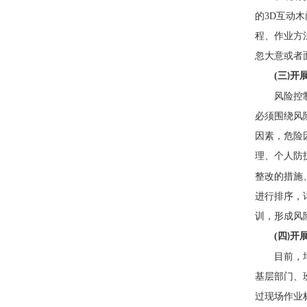
的
3D
互动木
程、作业方
忽大意或者
(
三
开
)
风险控
必须围绕风
因素，危险
理、个人防
整改的措施
进行排序，
训，形成风
(
四
开
)
目前，
基层部门、
过现场作业