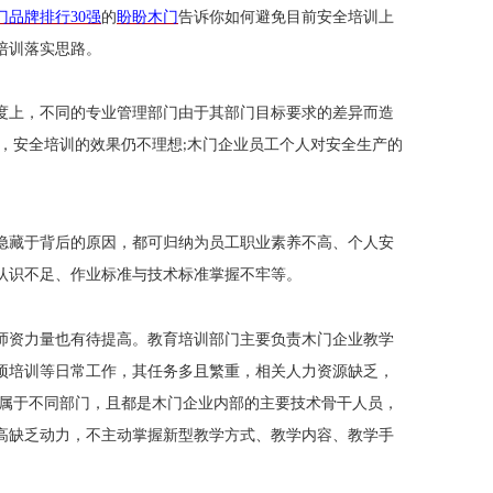
门品牌排行
30
强
的
盼盼木门
告诉你
如何避免目前安全培训上
培训落实思路。
度上，不同的专业管理部门由于其部门目标要求的差异而造
，安全培训的效果仍不理想
木门企业员工个人对安全生产的
;
隐藏于背后的原因，都可归纳为员工职业素养不高、个人安
认识不足、作业标准与技术标准掌握不牢等。
师资力量也有待提高。教育培训部门主要负责木门企业教学
项培训等日常工作，其任务多且繁重，相关人力资源缺乏，
属于不同部门，且都是木门企业内部的主要技术骨干人员，
高缺乏动力，不主动掌握新型教学方式、教学内容、教学手