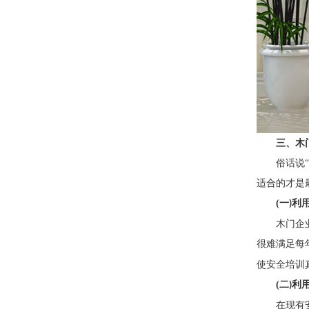
三、木
俗话说
适合的才是
(
一
利
)
木门企
很难满足每
使安全培训
(
二
利
)
在现有