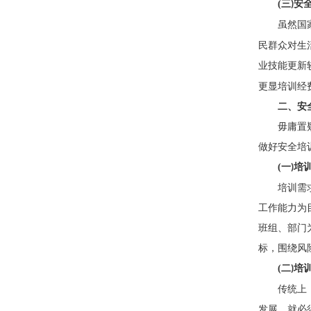
(
三
安
)
虽然国
民群众对生
业技能更新
更显培训经
二、安
毋庸置
做好安全培
(
一
培
)
培训需
工作能力为
班组、部门
标，围绕风
(
二
培
)
传统上
发展，就必