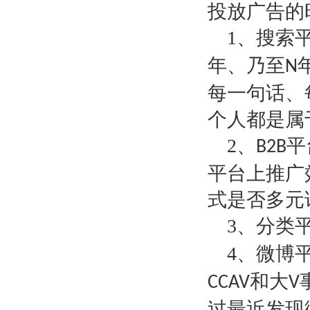
投放广告的
1
、搜索
年、乃至
N
每一句话、
个人都是属
2
、
平
B2B
平台上推广
式是否多元
3
、分类
4
、微博
和大
CCAV
V
过最近发现