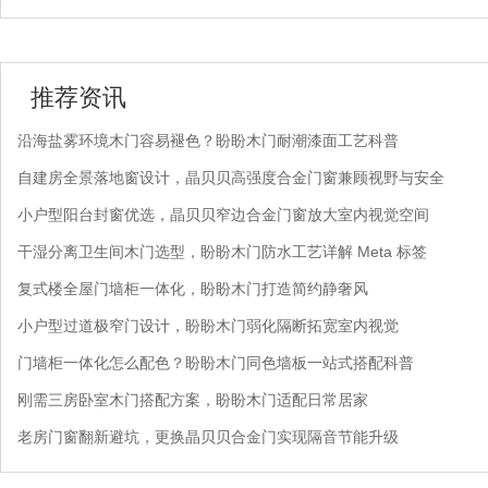
推荐资讯
沿海盐雾环境木门容易褪色？盼盼木门耐潮漆面工艺科普
自建房全景落地窗设计，晶贝贝高强度合金门窗兼顾视野与安全
小户型阳台封窗优选，晶贝贝窄边合金门窗放大室内视觉空间
干湿分离卫生间木门选型，盼盼木门防水工艺详解 Meta 标签
复式楼全屋门墙柜一体化，盼盼木门打造简约静奢风
小户型过道极窄门设计，盼盼木门弱化隔断拓宽室内视觉
门墙柜一体化怎么配色？盼盼木门同色墙板一站式搭配科普
刚需三房卧室木门搭配方案，盼盼木门适配日常居家
老房门窗翻新避坑，更换晶贝贝合金门实现隔音节能升级