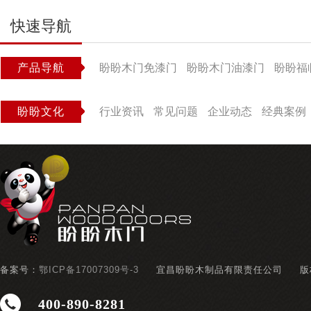
快速导航
产品导航
盼盼木门免漆门
盼盼木门油漆门
盼盼福
盼盼文化
行业资讯
常见问题
企业动态
经典案例
备案号：
鄂ICP备17007309号-3
宜昌盼盼木制品有限责任公司
版
400-890-8281