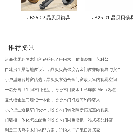
锁具
JB25-02 晶贝贝锁具
JB25-01 晶贝贝锁
推荐资讯
沿海盐雾环境木门容易褪色？盼盼木门耐潮漆面工艺科普
自建房全景落地窗设计，晶贝贝高强度合金门窗兼顾视野与安全
小户型阳台封窗优选，晶贝贝窄边合金门窗放大室内视觉空间
干湿分离卫生间木门选型，盼盼木门防水工艺详解 Meta 标签
复式楼全屋门墙柜一体化，盼盼木门打造简约静奢风
小户型过道极窄门设计，盼盼木门弱化隔断拓宽室内视觉
门墙柜一体化怎么配色？盼盼木门同色墙板一站式搭配科普
刚需三房卧室木门搭配方案，盼盼木门适配日常居家