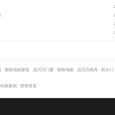
普
门
盼盼福临整装
晶贝贝门窗
盼盼地板
晶贝贝锁具
防火门
经典案例
荣誉资质