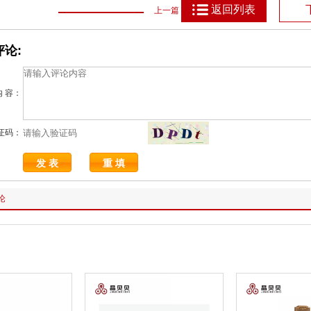
返回列表
上一篇
论:
内 容：
证码：
论