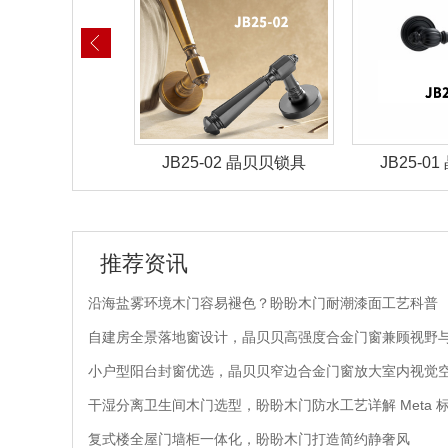
-02 晶贝贝锁具
JB25-01 晶贝贝锁具
JB25-
推荐资讯
沿海盐雾环境木门容易褪色？盼盼木门耐潮漆面工艺科普
自建房全景落地窗设计，晶贝贝高强度合金门窗兼顾视野
小户型阳台封窗优选，晶贝贝窄边合金门窗放大室内视觉
干湿分离卫生间木门选型，盼盼木门防水工艺详解 Meta 
复式楼全屋门墙柜一体化，盼盼木门打造简约静奢风