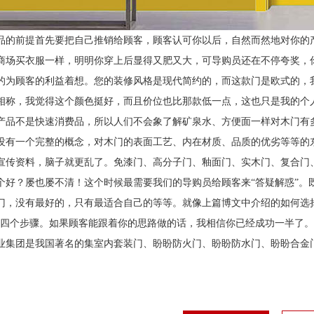
品的前提首先要把自己推销给顾客，顾客认可你以后，自然而然地对你的
商场买衣服一样，明明你穿上后显得又肥又大，可导购员还在不停夸奖，
的为顾客的利益着想。您的装修风格是现代简约的，而这款门是欧式的，
相称，我觉得这个颜色挺好，而且价位也比那款低一点，这也只是我的个
产品不是快速消费品，所以人们不会象了解矿泉水、方便面一样对木门有
没有一个完整的概念，对木门的表面工艺、内在材质、品质的优劣等等的
宣传资料，脑子就更乱了。免漆门、高分子门、釉面门、实木门、复合门
个好？屡也屡不清！这个时候最需要我们的导购员给顾客来“答疑解惑”。
门，没有最好的，只有最适合自己的等等。就像上篇博文中介绍的如何选
”四个步骤。如果顾客能跟着你的思路做的话，我相信你已经成功一半了。
业集团是我国著名的集室内套装门、盼盼防火门、盼盼防水门、盼盼合金