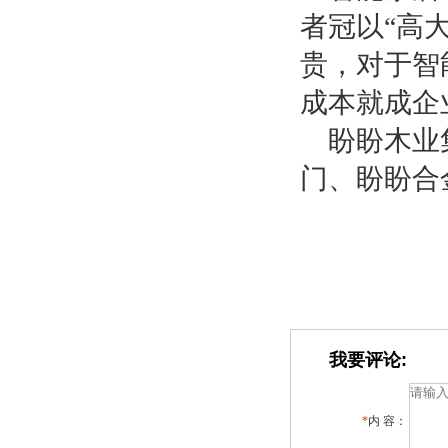
者冠以
“高
贵，对于智
成本就成企
盼盼木业
门、盼盼合
我要评论:
*
内 容：