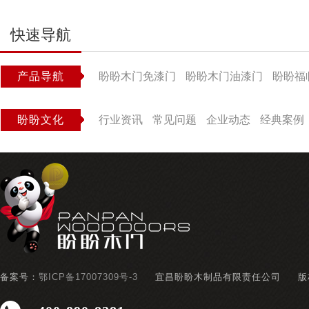
快速导航
产品导航
盼盼木门免漆门
盼盼木门油漆门
盼盼福
盼盼文化
行业资讯
常见问题
企业动态
经典案例
备案号：
鄂ICP备17007309号-3
宜昌盼盼木制品有限责任公司
版