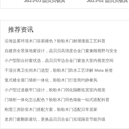
锁具
JB25-02 晶贝贝锁具
JB25-01 晶贝贝锁
推荐资讯
沿海盐雾环境木门容易褪色？盼盼木门耐潮漆面工艺科普
自建房全景落地窗设计，晶贝贝高强度合金门窗兼顾视野与安全
小户型阳台封窗优选，晶贝贝窄边合金门窗放大室内视觉空间
干湿分离卫生间木门选型，盼盼木门防水工艺详解 Meta 标签
复式楼全屋门墙柜一体化，盼盼木门打造简约静奢风
小户型过道极窄门设计，盼盼木门弱化隔断拓宽室内视觉
门墙柜一体化怎么配色？盼盼木门同色墙板一站式搭配科普
刚需三房卧室木门搭配方案，盼盼木门适配日常居家
老房门窗翻新避坑，更换晶贝贝合金门实现隔音节能升级