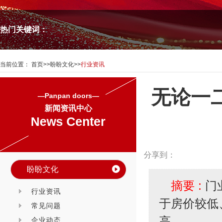
热门关键词：
当前位置：
首页
>>
盼盼文化
>>
行业资讯
无论一
—Panpan doors—
新闻资讯中心
News Center
分享到：
盼盼文化
摘要 :
门
行业资讯
于房价较低
常见问题
高。
企业动态