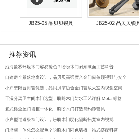
锁具
JB25-05 晶贝贝锁具
JB25-02 晶贝贝锁
推荐资讯
沿海盐雾环境木门容易褪色？盼盼木门耐潮漆面工艺科普
自建房全景落地窗设计，晶贝贝高强度合金门窗兼顾视野与安全
小户型阳台封窗优选，晶贝贝窄边合金门窗放大室内视觉空间
干湿分离卫生间木门选型，盼盼木门防水工艺详解 Meta 标签
复式楼全屋门墙柜一体化，盼盼木门打造简约静奢风
小户型过道极窄门设计，盼盼木门弱化隔断拓宽室内视觉
门墙柜一体化怎么配色？盼盼木门同色墙板一站式搭配科普