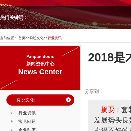
热门关键词：
当前位置：
首页
>>
盼盼文化
>>
行业资讯
201
—Panpan doors—
新闻资讯中心
News Center
分享到：
盼盼文化
摘要 :
套
行业资讯
发展势头良
常见问题
卖得不好的
企业动态