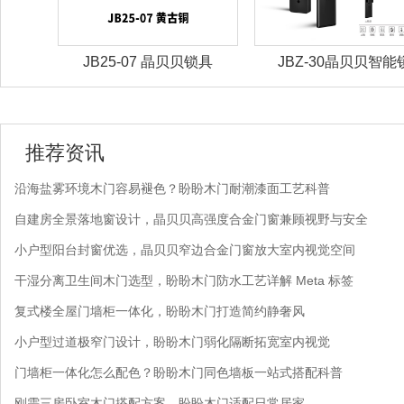
锁具
JB25-07 晶贝贝锁具
JBZ-30晶贝贝智能
推荐资讯
沿海盐雾环境木门容易褪色？盼盼木门耐潮漆面工艺科普
自建房全景落地窗设计，晶贝贝高强度合金门窗兼顾视野与安全
小户型阳台封窗优选，晶贝贝窄边合金门窗放大室内视觉空间
干湿分离卫生间木门选型，盼盼木门防水工艺详解 Meta 标签
复式楼全屋门墙柜一体化，盼盼木门打造简约静奢风
小户型过道极窄门设计，盼盼木门弱化隔断拓宽室内视觉
门墙柜一体化怎么配色？盼盼木门同色墙板一站式搭配科普
刚需三房卧室木门搭配方案，盼盼木门适配日常居家