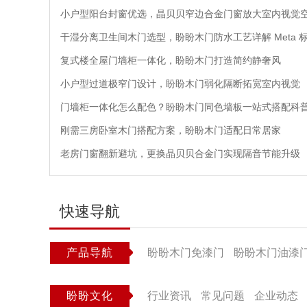
小户型阳台封窗优选，晶贝贝窄边合金门窗放大室内视觉
干湿分离卫生间木门选型，盼盼木门防水工艺详解 Meta 
复式楼全屋门墙柜一体化，盼盼木门打造简约静奢风
小户型过道极窄门设计，盼盼木门弱化隔断拓宽室内视觉
门墙柜一体化怎么配色？盼盼木门同色墙板一站式搭配科
刚需三房卧室木门搭配方案，盼盼木门适配日常居家
老房门窗翻新避坑，更换晶贝贝合金门实现隔音节能升级
快速导航
产品导航
盼盼木门免漆门
盼盼木门油漆
盼盼文化
行业资讯
常见问题
企业动态