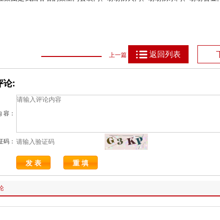
返回列表
上一篇
论:
内 容：
证码：
论