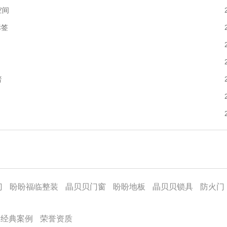
空间
标签
普
门
盼盼福临整装
晶贝贝门窗
盼盼地板
晶贝贝锁具
防火门
经典案例
荣誉资质