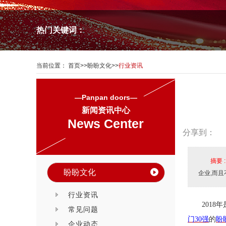
热门关键词：
当前位置：
首页
>>
盼盼文化
>>
行业资讯
—Panpan doors—
新闻资讯中心
News Center
分享到：
摘要 
盼盼文化
企业,而
行业资讯
2018
年
常见问题
门
30
强
的
盼
企业动态