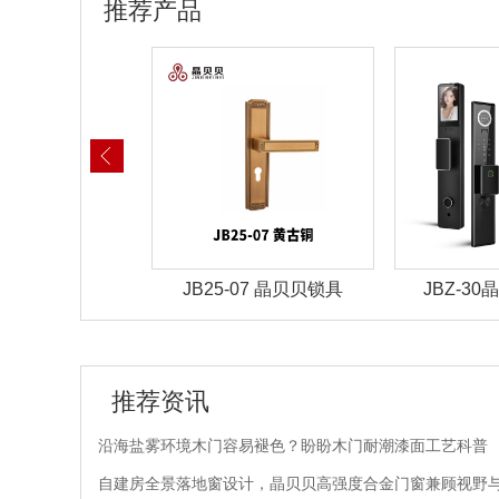
推荐产品
-03 晶贝贝锁具
JB25-07 晶贝贝锁具
JBZ-3
推荐资讯
沿海盐雾环境木门容易褪色？盼盼木门耐潮漆面工艺科普
自建房全景落地窗设计，晶贝贝高强度合金门窗兼顾视野