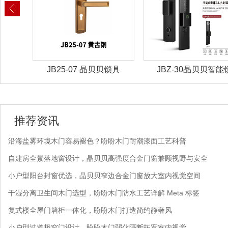
锁具
JB25-07 晶贝贝锁具
JBZ-30晶贝贝智能
推荐资讯
沿海盐雾环境木门容易褪色？盼盼木门耐潮漆面工艺科普
自建房全景落地窗设计，晶贝贝高强度合金门窗兼顾视野与安全
小户型阳台封窗优选，晶贝贝窄边合金门窗放大室内视觉空间
干湿分离卫生间木门选型，盼盼木门防水工艺详解 Meta 标签
复式楼全屋门墙柜一体化，盼盼木门打造简约静奢风
小户型过道极窄门设计，盼盼木门弱化隔断拓宽室内视觉