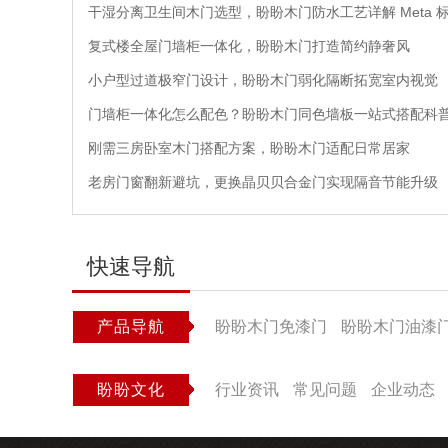
干湿分离卫生间木门选型，盼盼木门防水工艺详解 Meta 
复式楼全屋门墙柜一体化，盼盼木门打造简约静奢风
小户型过道极窄门设计，盼盼木门弱化隔断拓宽室内视觉
门墙柜一体化怎么配色？盼盼木门同色墙板一站式搭配科
刚需三房卧室木门搭配方案，盼盼木门适配日常居家
老房门窗翻新避坑，更换晶贝贝合金门实现隔音节能升级
快速导航
产品导航
盼盼木门免漆门
盼盼木门油漆
盼盼文化
行业资讯
常见问题
企业动态