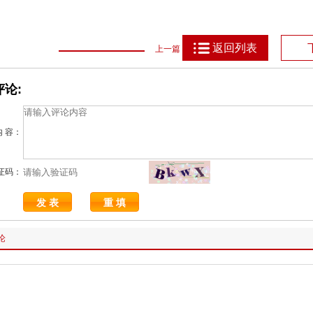
返回列表
上一篇
论:
内 容：
证码：
论