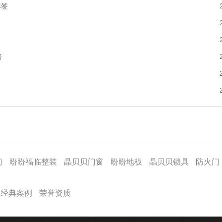
标签
普
门
盼盼福临整装
晶贝贝门窗
盼盼地板
晶贝贝锁具
防火门
经典案例
荣誉资质