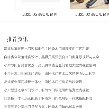
锁具
JB25-02 晶贝贝锁具
JB25-01 晶贝贝锁
推荐资讯
沿海盐雾环境木门容易褪色？盼盼木门耐潮漆面工艺科普
自建房全景落地窗设计，晶贝贝高强度合金门窗兼顾视野与安全
小户型阳台封窗优选，晶贝贝窄边合金门窗放大室内视觉空间
干湿分离卫生间木门选型，盼盼木门防水工艺详解 Meta 标签
复式楼全屋门墙柜一体化，盼盼木门打造简约静奢风
小户型过道极窄门设计，盼盼木门弱化隔断拓宽室内视觉
门墙柜一体化怎么配色？盼盼木门同色墙板一站式搭配科普
刚需三房卧室木门搭配方案，盼盼木门适配日常居家