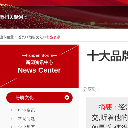
热门关键词：
当前位置：
首页
>>
盼盼文化
>>
行业资讯
十大品
—Panpan doors—
新闻资讯中心
News Center
分享到：
盼盼文化
摘要 :
经
行业资讯
交,听着他
常见问题
的匮乏,使
企业动态