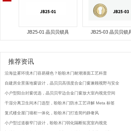
锁具
JB25-01 晶贝贝锁具
JB25-03 晶贝贝锁
推荐资讯
沿海盐雾环境木门容易褪色？盼盼木门耐潮漆面工艺科普
自建房全景落地窗设计，晶贝贝高强度合金门窗兼顾视野与安全
小户型阳台封窗优选，晶贝贝窄边合金门窗放大室内视觉空间
干湿分离卫生间木门选型，盼盼木门防水工艺详解 Meta 标签
复式楼全屋门墙柜一体化，盼盼木门打造简约静奢风
小户型过道极窄门设计，盼盼木门弱化隔断拓宽室内视觉