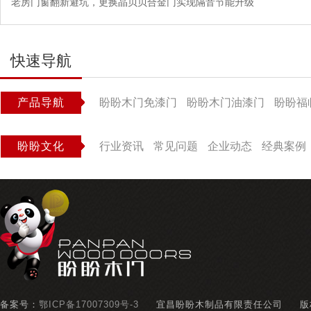
老房门窗翻新避坑，更换晶贝贝合金门实现隔音节能升级
快速导航
产品导航
盼盼木门免漆门
盼盼木门油漆门
盼盼福
盼盼文化
行业资讯
常见问题
企业动态
经典案例
备案号：
鄂ICP备17007309号-3
宜昌盼盼木制品有限责任公司
版