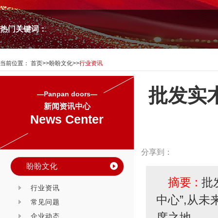
热门关键词：
当前位置：
首页
>>
盼盼文化
>>
行业资讯
批发实
—Panpan doors—
新闻资讯中心
News Center
分享到：
盼盼文化
摘要 :
批
行业资讯
中心”,从
常见问题
席之地。
企业动态