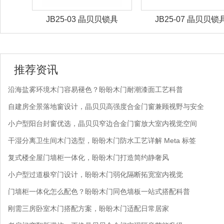
锁具
JB25-03 晶贝贝锁具
JB25-07 晶贝贝锁
推荐资讯
沿海盐雾环境木门容易褪色？盼盼木门耐潮漆面工艺科普
自建房全景落地窗设计，晶贝贝高强度合金门窗兼顾视野与安全
小户型阳台封窗优选，晶贝贝窄边合金门窗放大室内视觉空间
干湿分离卫生间木门选型，盼盼木门防水工艺详解 Meta 标签
复式楼全屋门墙柜一体化，盼盼木门打造简约静奢风
小户型过道极窄门设计，盼盼木门弱化隔断拓宽室内视觉
门墙柜一体化怎么配色？盼盼木门同色墙板一站式搭配科普
刚需三房卧室木门搭配方案，盼盼木门适配日常居家