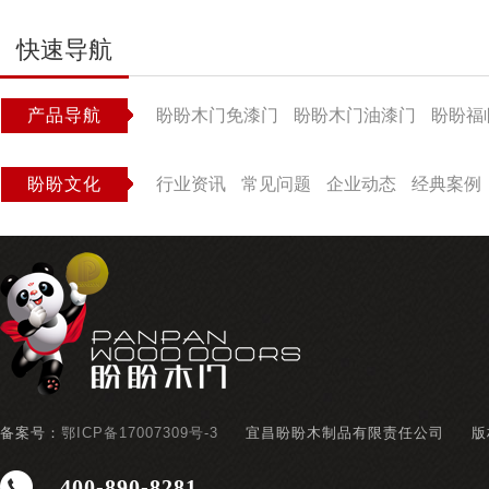
快速导航
产品导航
盼盼木门免漆门
盼盼木门油漆门
盼盼福
盼盼文化
行业资讯
常见问题
企业动态
经典案例
备案号：
鄂ICP备17007309号-3
宜昌盼盼木制品有限责任公司
版
400-890-8281