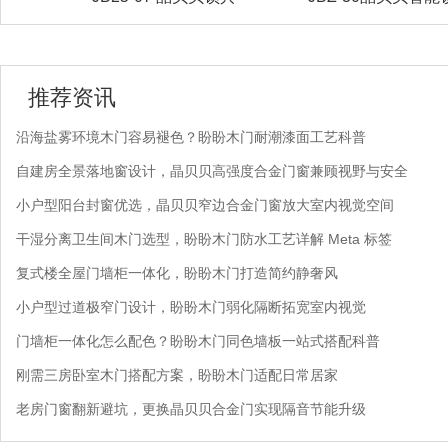
推荐资讯
沿海盐雾环境木门容易褪色？盼盼木门耐潮漆面工艺科普
自建房全景落地窗设计，晶贝贝高强度合金门窗兼顾视野与安全
小户型阳台封窗优选，晶贝贝窄边合金门窗放大室内视觉空间
干湿分离卫生间木门选型，盼盼木门防水工艺详解 Meta 标签
复式楼全屋门墙柜一体化，盼盼木门打造简约静奢风
小户型过道极窄门设计，盼盼木门弱化隔断拓宽室内视觉
门墙柜一体化怎么配色？盼盼木门同色墙板一站式搭配科普
刚需三房卧室木门搭配方案，盼盼木门适配日常居家
老房门窗翻新避坑，更换晶贝贝合金门实现隔音节能升级