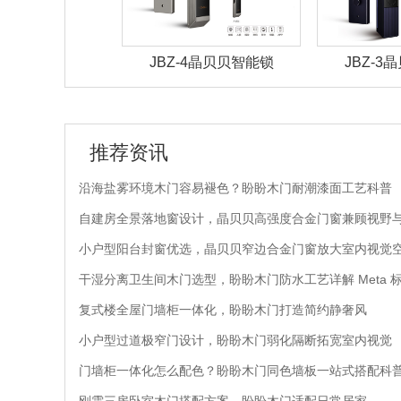
5晶贝贝智能锁
JBZ-4晶贝贝智能锁
JBZ-3
推荐资讯
沿海盐雾环境木门容易褪色？盼盼木门耐潮漆面工艺科普
自建房全景落地窗设计，晶贝贝高强度合金门窗兼顾视野
小户型阳台封窗优选，晶贝贝窄边合金门窗放大室内视觉
干湿分离卫生间木门选型，盼盼木门防水工艺详解 Meta 
复式楼全屋门墙柜一体化，盼盼木门打造简约静奢风
小户型过道极窄门设计，盼盼木门弱化隔断拓宽室内视觉
门墙柜一体化怎么配色？盼盼木门同色墙板一站式搭配科