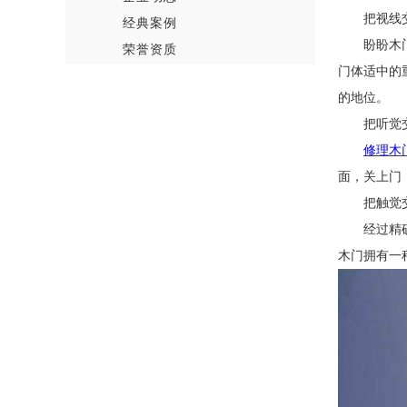
把视线
经典案例
盼盼木
荣誉资质
门体适中的
的地位。
把听觉
修理木
面，关上门
把触觉
经过精
木门拥有一