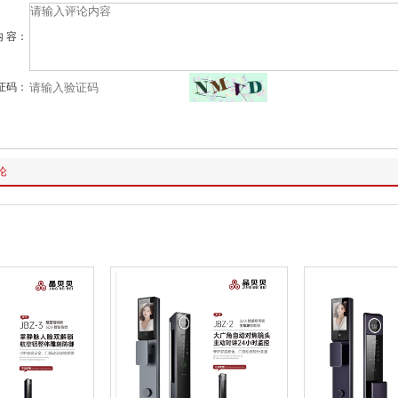
内 容：
证码：
论