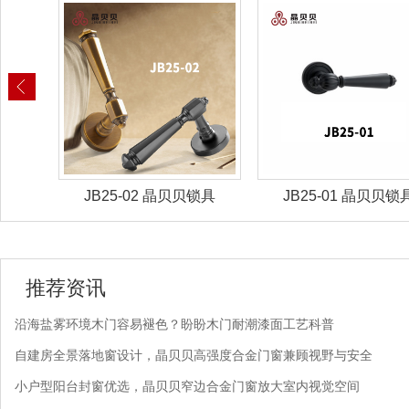
锁具
JB25-02 晶贝贝锁具
JB25-01 晶贝贝锁
推荐资讯
沿海盐雾环境木门容易褪色？盼盼木门耐潮漆面工艺科普
自建房全景落地窗设计，晶贝贝高强度合金门窗兼顾视野与安全
小户型阳台封窗优选，晶贝贝窄边合金门窗放大室内视觉空间