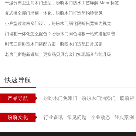
干湿分离卫生间木门选型，盼盼木门防水工艺详解 Meta 标签
复式楼全屋门墙柜一体化，盼盼木门打造简约静奢风
小户型过道极窄门设计，盼盼木门弱化隔断拓宽室内视觉
门墙柜一体化怎么配色？盼盼木门同色墙板一站式搭配科普
刚需三房卧室木门搭配方案，盼盼木门适配日常居家
老房门窗翻新避坑，更换晶贝贝合金门实现隔音节能升级
快速导航
产品导航
盼盼木门免漆门
盼盼木门油漆门
盼盼福
盼盼文化
行业资讯
常见问题
企业动态
经典案例