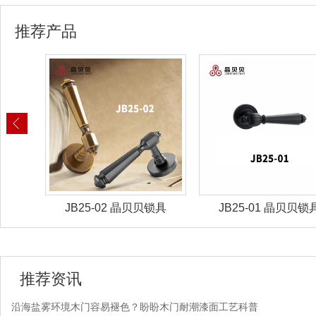
推荐产品
锁具
JB25-02 晶贝贝锁具
JB25-01 晶贝贝锁
推荐资讯
沿海盐雾环境木门容易褪色？盼盼木门耐潮漆面工艺科普