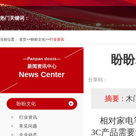
热门关键词：
当前位置：
首页
>>
盼盼文化
>>
行业资讯
盼盼
—Panpan doors—
新闻资讯中心
News Center
分享到：
摘要 :
木
盼盼文化
行业资讯
相对家电
常见问题
3C
产品需要
企业动态