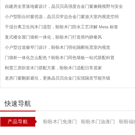
自建房全景落地窗设计，晶贝贝高强度合金门窗兼顾视野与安全
小户型阳台封窗优选，晶贝贝窄边合金门窗放大室内视觉空间
干湿分离卫生间木门选型，盼盼木门防水工艺详解 Meta 标签
复式楼全屋门墙柜一体化，盼盼木门打造简约静奢风
小户型过道极窄门设计，盼盼木门弱化隔断拓宽室内视觉
门墙柜一体化怎么配色？盼盼木门同色墙板一站式搭配科普
刚需三房卧室木门搭配方案，盼盼木门适配日常居家
老房门窗翻新避坑，更换晶贝贝合金门实现隔音节能升级
快速导航
产品导航
盼盼木门免漆门
盼盼木门油漆门
盼盼福