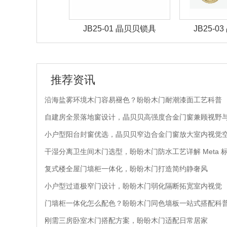
-02 晶贝贝锁具
JB25-01 晶贝贝锁具
JB25-
推荐资讯
沿海盐雾环境木门容易褪色？盼盼木门耐潮漆面工艺科普
自建房全景落地窗设计，晶贝贝高强度合金门窗兼顾视野
小户型阳台封窗优选，晶贝贝窄边合金门窗放大室内视觉
干湿分离卫生间木门选型，盼盼木门防水工艺详解 Meta 
复式楼全屋门墙柜一体化，盼盼木门打造简约静奢风
小户型过道极窄门设计，盼盼木门弱化隔断拓宽室内视觉
门墙柜一体化怎么配色？盼盼木门同色墙板一站式搭配科
刚需三房卧室木门搭配方案，盼盼木门适配日常居家