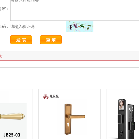
内 容：
证码：
论