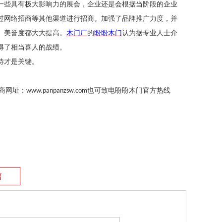
一些具有极大影响力的展会，企业还是会根据当阶段的企业
过网络招商等其他渠道进行招商。加强了品牌推广力度，并
、美誉度都大大提高。
木门厂
的
盼盼木门
认为
据专业人士介
得了相当喜人的战绩。
待才是关键。
商网址：
也可致电盼盼木门官方热线
www.panpanzsw.com
篇