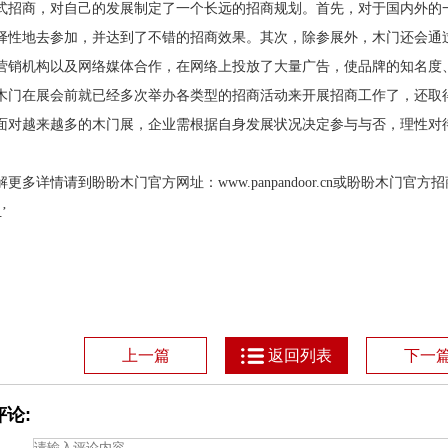
式招商，对自己的发展制定了一个长远的招商规划。首先，对于国内外的
择性地去参加，并达到了不错的招商效果。其次，除参展外，木门还会通
营销机构以及网络媒体合作，在网络上投放了大量广告，使品牌的知名度
木门在展会前就已经多次举办各类型的招商活动来开展招商工作了，还取
面对越来越多的木门展，企业需根据自身发展状况决定参与与否，理性对
解更多详情请到盼盼木门官方网址：
www.panpandoor.cn
或盼盼木门官方招
’
1
上一篇
返回列表
下一
论: