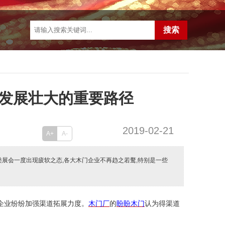
发展壮大的重要路径
2019-02-21
A+
A-
类展会一度出现疲软之态,各大木门企业不再趋之若鹜,特别是一些
企业纷纷加强渠道拓展力度。
木门厂
的
盼盼木门
认为
得渠道