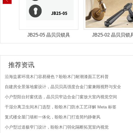
锁具
JB25-05 晶贝贝锁具
JB25-02 晶贝贝锁
推荐资讯
沿海盐雾环境木门容易褪色？盼盼木门耐潮漆面工艺科普
自建房全景落地窗设计，晶贝贝高强度合金门窗兼顾视野与安全
小户型阳台封窗优选，晶贝贝窄边合金门窗放大室内视觉空间
干湿分离卫生间木门选型，盼盼木门防水工艺详解 Meta 标签
复式楼全屋门墙柜一体化，盼盼木门打造简约静奢风
小户型过道极窄门设计，盼盼木门弱化隔断拓宽室内视觉