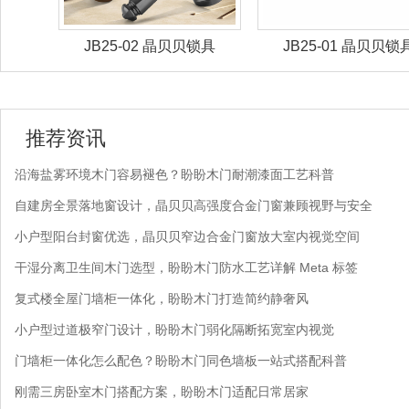
锁具
JB25-02 晶贝贝锁具
JB25-01 晶贝贝锁
推荐资讯
沿海盐雾环境木门容易褪色？盼盼木门耐潮漆面工艺科普
自建房全景落地窗设计，晶贝贝高强度合金门窗兼顾视野与安全
小户型阳台封窗优选，晶贝贝窄边合金门窗放大室内视觉空间
干湿分离卫生间木门选型，盼盼木门防水工艺详解 Meta 标签
复式楼全屋门墙柜一体化，盼盼木门打造简约静奢风
小户型过道极窄门设计，盼盼木门弱化隔断拓宽室内视觉
门墙柜一体化怎么配色？盼盼木门同色墙板一站式搭配科普
刚需三房卧室木门搭配方案，盼盼木门适配日常居家