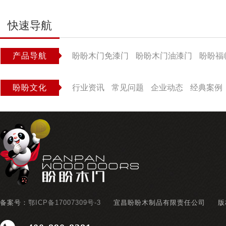
快速导航
产品导航
盼盼木门免漆门
盼盼木门油漆门
盼盼福
盼盼文化
行业资讯
常见问题
企业动态
经典案例
备案号：
鄂ICP备17007309号-3
宜昌盼盼木制品有限责任公司
版