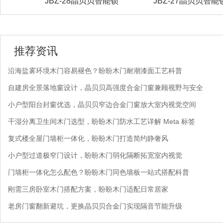
能锁
JBZ-27晶贝贝智能锁
JBZ-22晶贝贝智能
推荐资讯
沿海盐雾环境木门容易褪色？盼盼木门耐潮漆面工艺科普
自建房全景落地窗设计，晶贝贝高强度合金门窗兼顾视野与安全
小户型阳台封窗优选，晶贝贝窄边合金门窗放大室内视觉空间
干湿分离卫生间木门选型，盼盼木门防水工艺详解 Meta 标签
复式楼全屋门墙柜一体化，盼盼木门打造简约静奢风
小户型过道极窄门设计，盼盼木门弱化隔断拓宽室内视觉
门墙柜一体化怎么配色？盼盼木门同色墙板一站式搭配科普
刚需三房卧室木门搭配方案，盼盼木门适配日常居家
老房门窗翻新避坑，更换晶贝贝合金门实现隔音节能升级