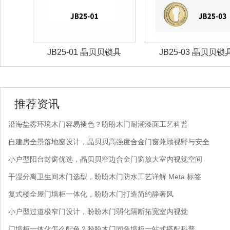
锁具
JB25-03 晶贝贝锁具
JB25-07 晶贝贝锁
推荐资讯
沿海盐雾环境木门容易褪色？盼盼木门耐潮漆面工艺科普
自建房全景落地窗设计，晶贝贝高强度合金门窗兼顾视野与安全
小户型阳台封窗优选，晶贝贝窄边合金门窗放大室内视觉空间
干湿分离卫生间木门选型，盼盼木门防水工艺详解 Meta 标签
复式楼全屋门墙柜一体化，盼盼木门打造简约静奢风
小户型过道极窄门设计，盼盼木门弱化隔断拓宽室内视觉
门墙柜一体化怎么配色？盼盼木门同色墙板一站式搭配科普