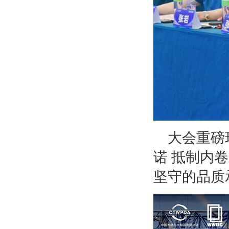
大会重磅
诺 抵制内
坚守的品质