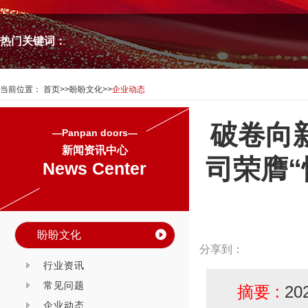
热门关键词：
当前位置：
首页
>>
盼盼文化
>>
企业动态
破卷向
—Panpan doors—
新闻资讯中心
司荣膺“
News Center
盼盼文化
分享到：
行业资讯
常见问题
摘要 :
2
企业动态