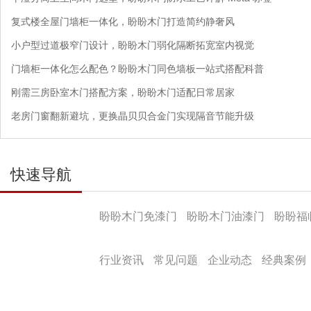
复式楼全屋门墙柜一体化，盼盼木门打造简约静奢风
小户型过道极窄门设计，盼盼木门弱化隔断拓宽室内视觉
门墙柜一体化怎么配色？盼盼木门同色墙板一站式搭配科普
刚需三房卧室木门搭配方案，盼盼木门适配日常居家
老房门窗翻新避坑，更换晶贝贝合金门实现隔音节能升级
快速导航
产品导航
盼盼木门免漆门
盼盼木门油漆门
盼盼福
盼盼文化
行业资讯
常见问题
企业动态
经典案例