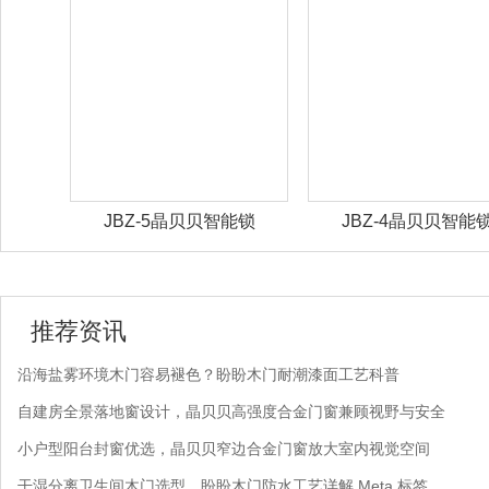
能锁
JBZ-5晶贝贝智能锁
JBZ-4晶贝贝智能
推荐资讯
沿海盐雾环境木门容易褪色？盼盼木门耐潮漆面工艺科普
自建房全景落地窗设计，晶贝贝高强度合金门窗兼顾视野与安全
小户型阳台封窗优选，晶贝贝窄边合金门窗放大室内视觉空间
干湿分离卫生间木门选型，盼盼木门防水工艺详解 Meta 标签