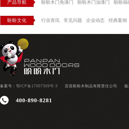
产品导航
盼盼木门免漆门
盼盼木门油漆门
盼盼福
盼盼文化
行业资讯
常见问题
企业动态
经典案例
备案号：
鄂ICP备17007309号-3
宜昌盼盼木制品有限责任公司
版
400-890-8281