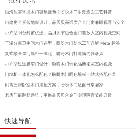
沿海盐雾环境木门容易褪色？盼盼木门耐潮漆面工艺科普
自建房全景落地窗设计，晶贝贝高强度合金门窗兼顾视野与安全
小户型阳台封窗优选，晶贝贝窄边合金门窗放大室内视觉空间
干湿分离卫生间木门选型，盼盼木门防水工艺详解 Meta 标签
复式楼全屋门墙柜一体化，盼盼木门打造简约静奢风
小户型过道极窄门设计，盼盼木门弱化隔断拓宽室内视觉
门墙柜一体化怎么配色？盼盼木门同色墙板一站式搭配科普
刚需三房卧室木门搭配方案，盼盼木门适配日常居家
老房门窗翻新避坑，更换晶贝贝合金门实现隔音节能升级
快速导航