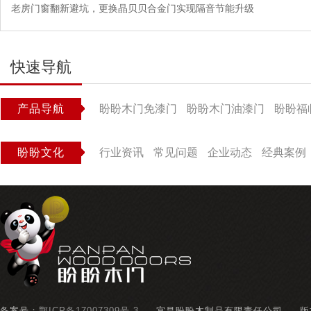
老房门窗翻新避坑，更换晶贝贝合金门实现隔音节能升级
快速导航
产品导航
盼盼木门免漆门
盼盼木门油漆门
盼盼福
盼盼文化
行业资讯
常见问题
企业动态
经典案例
备案号：
鄂ICP备17007309号-3
宜昌盼盼木制品有限责任公司
版