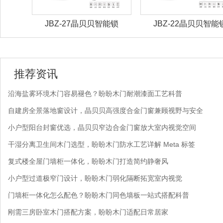
能锁
JBZ-22晶贝贝智能锁
JBZ-21晶贝贝智能
推荐资讯
沿海盐雾环境木门容易褪色？盼盼木门耐潮漆面工艺科普
自建房全景落地窗设计，晶贝贝高强度合金门窗兼顾视野与安全
小户型阳台封窗优选，晶贝贝窄边合金门窗放大室内视觉空间
干湿分离卫生间木门选型，盼盼木门防水工艺详解 Meta 标签
复式楼全屋门墙柜一体化，盼盼木门打造简约静奢风
小户型过道极窄门设计，盼盼木门弱化隔断拓宽室内视觉
门墙柜一体化怎么配色？盼盼木门同色墙板一站式搭配科普
刚需三房卧室木门搭配方案，盼盼木门适配日常居家