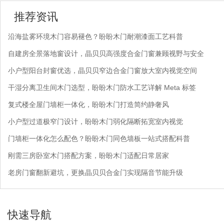
推荐资讯
沿海盐雾环境木门容易褪色？盼盼木门耐潮漆面工艺科普
自建房全景落地窗设计，晶贝贝高强度合金门窗兼顾视野与安全
小户型阳台封窗优选，晶贝贝窄边合金门窗放大室内视觉空间
干湿分离卫生间木门选型，盼盼木门防水工艺详解 Meta 标签
复式楼全屋门墙柜一体化，盼盼木门打造简约静奢风
小户型过道极窄门设计，盼盼木门弱化隔断拓宽室内视觉
门墙柜一体化怎么配色？盼盼木门同色墙板一站式搭配科普
刚需三房卧室木门搭配方案，盼盼木门适配日常居家
老房门窗翻新避坑，更换晶贝贝合金门实现隔音节能升级
快速导航