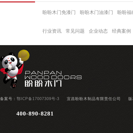
产品导航
盼盼木门免漆门
盼盼木门油漆门
盼盼福
盼盼文化
行业资讯
常见问题
企业动态
经典案例
备案号：
鄂ICP备17007309号-3
宜昌盼盼木制品有限责任公司
版
400-890-8281