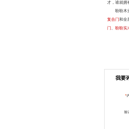
才，谁就拥
盼盼木
和全
复合门
实
、
盼盼
门
我要评
*
验