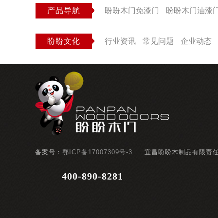
产品导航
盼盼木门免漆门
盼盼木门油漆
盼盼文化
行业资讯
常见问题
企业动态
备案号：
鄂ICP备17007309号-3
宜昌盼盼木制品有限责
400-890-8281