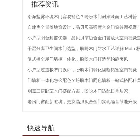
推荐资讯
沿海盐雾环境木门容易褪色？盼盼木门耐潮漆面工艺科普
自建房全景落地窗设计，晶贝贝高强度合金门窗兼顾视野
小户型阳台封窗优选，晶贝贝窄边合金门窗放大室内视觉
干湿分离卫生间木门选型，盼盼木门防水工艺详解 Meta 
复式楼全屋门墙柜一体化，盼盼木门打造简约静奢风
小户型过道极窄门设计，盼盼木门弱化隔断拓宽室内视觉
门墙柜一体化怎么配色？盼盼木门同色墙板一站式搭配科
刚需三房卧室木门搭配方案，盼盼木门适配日常居家
老房门窗翻新避坑，更换晶贝贝合金门实现隔音节能升级
快速导航