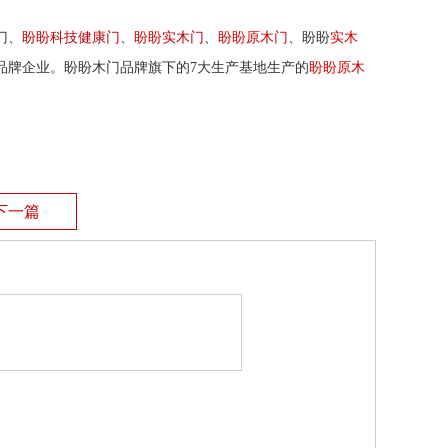
实木门
门、
盼盼科技健康门
、
盼盼
、
、盼盼
盼盼原木门
实木
品牌企业。盼盼木门品牌旗下的7大生产基地生产的
盼盼原木
下一篇