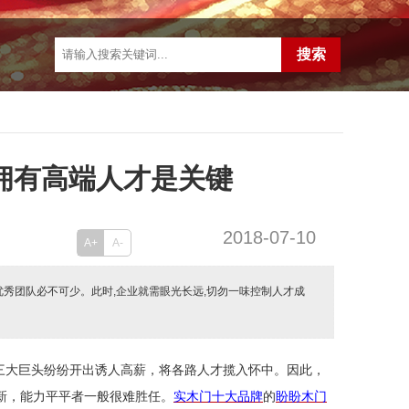
拥有高端人才是关键
2018-07-10
A+
A-
优秀团队必不可少。此时,企业就需眼光长远,切勿一味控制人才成
三大巨头纷纷开出诱人高薪，将各路人才揽入怀中。因此，
新，能力平平者一般很难胜任。
实木门十大品牌
的
盼盼木门