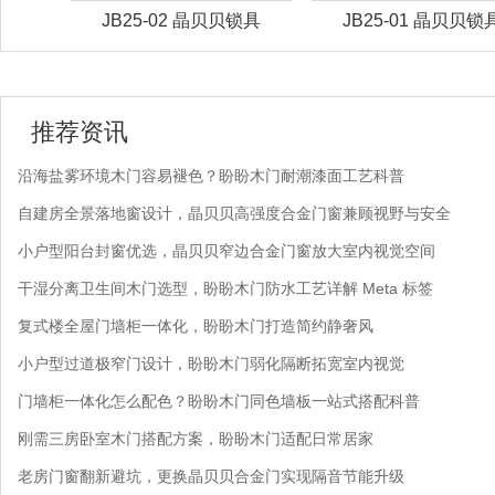
锁具
JB25-02 晶贝贝锁具
JB25-01 晶贝贝锁
推荐资讯
沿海盐雾环境木门容易褪色？盼盼木门耐潮漆面工艺科普
自建房全景落地窗设计，晶贝贝高强度合金门窗兼顾视野与安全
小户型阳台封窗优选，晶贝贝窄边合金门窗放大室内视觉空间
干湿分离卫生间木门选型，盼盼木门防水工艺详解 Meta 标签
复式楼全屋门墙柜一体化，盼盼木门打造简约静奢风
小户型过道极窄门设计，盼盼木门弱化隔断拓宽室内视觉
门墙柜一体化怎么配色？盼盼木门同色墙板一站式搭配科普
刚需三房卧室木门搭配方案，盼盼木门适配日常居家
老房门窗翻新避坑，更换晶贝贝合金门实现隔音节能升级