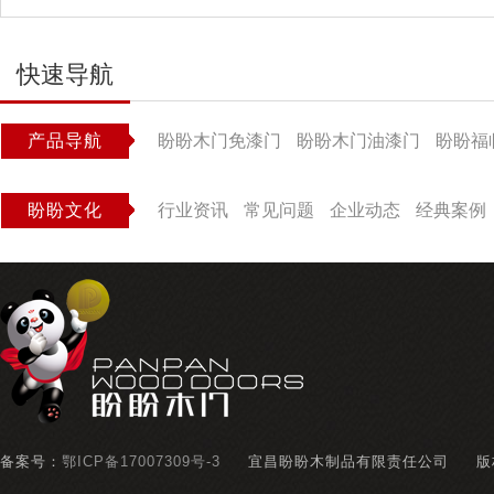
快速导航
产品导航
盼盼木门免漆门
盼盼木门油漆门
盼盼福
盼盼文化
行业资讯
常见问题
企业动态
经典案例
备案号：
鄂ICP备17007309号-3
宜昌盼盼木制品有限责任公司
版