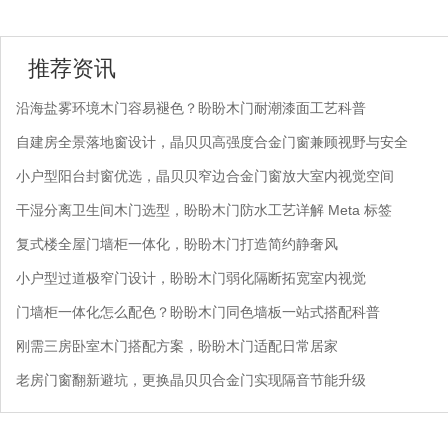
推荐资讯
沿海盐雾环境木门容易褪色？盼盼木门耐潮漆面工艺科普
自建房全景落地窗设计，晶贝贝高强度合金门窗兼顾视野与安全
小户型阳台封窗优选，晶贝贝窄边合金门窗放大室内视觉空间
干湿分离卫生间木门选型，盼盼木门防水工艺详解 Meta 标签
复式楼全屋门墙柜一体化，盼盼木门打造简约静奢风
小户型过道极窄门设计，盼盼木门弱化隔断拓宽室内视觉
门墙柜一体化怎么配色？盼盼木门同色墙板一站式搭配科普
刚需三房卧室木门搭配方案，盼盼木门适配日常居家
老房门窗翻新避坑，更换晶贝贝合金门实现隔音节能升级