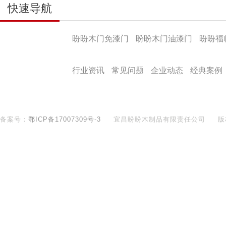
快速导航
产品导航
盼盼木门免漆门
盼盼木门油漆门
盼盼福
盼盼文化
行业资讯
常见问题
企业动态
经典案例
备案号：
鄂ICP备17007309号-3
宜昌盼盼木制品有限责任公司
版
400-890-8281