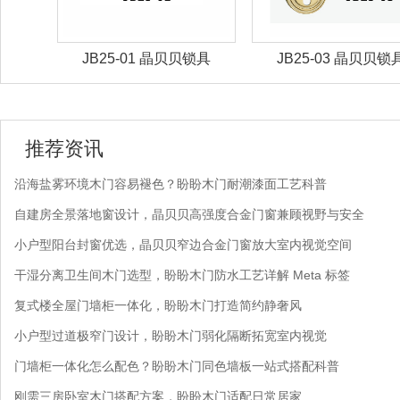
 晶贝贝锁具
JB25-03 晶贝贝锁具
JB25-07 
推荐资讯
沿海盐雾环境木门容易褪色？盼盼木门耐潮漆面工艺科普
自建房全景落地窗设计，晶贝贝高强度合金门窗兼顾视野与安全
小户型阳台封窗优选，晶贝贝窄边合金门窗放大室内视觉空间
干湿分离卫生间木门选型，盼盼木门防水工艺详解 Meta 标签
复式楼全屋门墙柜一体化，盼盼木门打造简约静奢风
小户型过道极窄门设计，盼盼木门弱化隔断拓宽室内视觉
门墙柜一体化怎么配色？盼盼木门同色墙板一站式搭配科普
刚需三房卧室木门搭配方案，盼盼木门适配日常居家