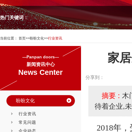
热门关键词：
当前位置：
首页
>>
盼盼文化
>>
行业资讯
家居
—Panpan doors—
新闻资讯中心
News Center
分享到：
摘要 :
木
盼盼文化
待着企业,
行业资讯
常见问题
201
8
年，
企业动态