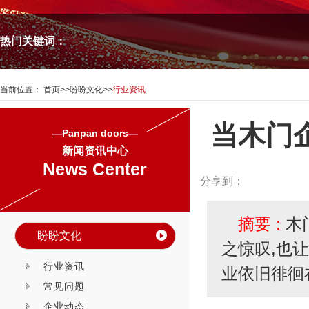
热门关键词：
当前位置：
首页
>>
盼盼文化
>>
行业资讯
当木门
—Panpan doors—
新闻资讯中心
News Center
分享到：
摘要 :
木
盼盼文化
之惊叹,也
行业资讯
业依旧徘徊
常见问题
企业动态