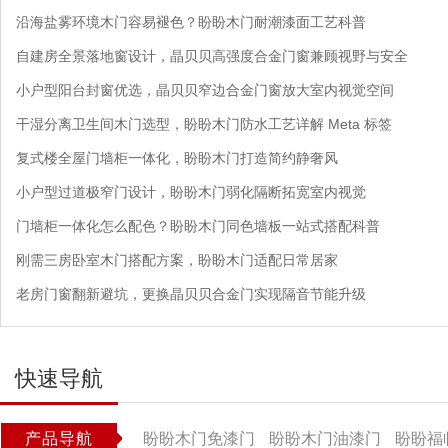
沿海盐雾环境木门容易褪色？盼盼木门耐潮漆面工艺科普
自建房全景落地窗设计，晶贝贝高强度合金门窗兼顾视野与安全
小户型阳台封窗优选，晶贝贝窄边合金门窗放大室内视觉空间
干湿分离卫生间木门选型，盼盼木门防水工艺详解 Meta 标签
复式楼全屋门墙柜一体化，盼盼木门打造简约静奢风
小户型过道极窄门设计，盼盼木门弱化隔断拓宽室内视觉
门墙柜一体化怎么配色？盼盼木门同色墙板一站式搭配科普
刚需三房卧室木门搭配方案，盼盼木门适配日常居家
老房门窗翻新避坑，更换晶贝贝合金门实现隔音节能升级
快速导航
产品导航
盼盼木门免漆门
盼盼木门油漆门
盼盼福