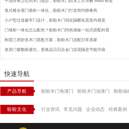
干湿分离卫生间木门选型，盼盼木门防水工艺详解 Meta 标签
复式楼全屋门墙柜一体化，盼盼木门打造简约静奢风
小户型过道极窄门设计，盼盼木门弱化隔断拓宽室内视觉
门墙柜一体化怎么配色？盼盼木门同色墙板一站式搭配科普
刚需三房卧室木门搭配方案，盼盼木门适配日常居家
老房门窗翻新避坑，更换晶贝贝合金门实现隔音节能升级
快速导航
产品导航
盼盼木门免漆门
盼盼木门油漆门
盼盼福
盼盼文化
行业资讯
常见问题
企业动态
经典案例