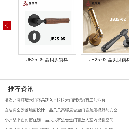
锁具
JB25-02 晶贝贝锁具
JB25-01 晶贝贝锁
推荐资讯
沿海盐雾环境木门容易褪色？盼盼木门耐潮漆面工艺科普
自建房全景落地窗设计，晶贝贝高强度合金门窗兼顾视野与安全
小户型阳台封窗优选，晶贝贝窄边合金门窗放大室内视觉空间