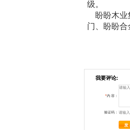
级。
盼盼木业
门、盼盼合
我要评论:
*
内 容：
验证码：