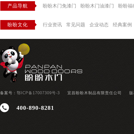
产品导航
盼盼木门免漆门
盼盼木门油漆门
盼盼福
盼盼文化
行业资讯
常见问题
企业动态
经典案例
备案号：
鄂ICP备17007309号-3
宜昌盼盼木制品有限责任公司
版
400-890-8281