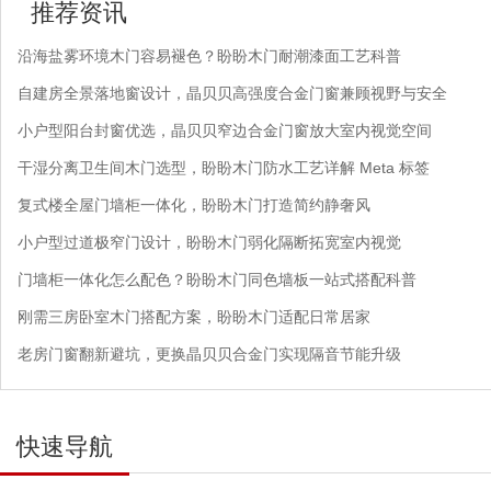
推荐资讯
沿海盐雾环境木门容易褪色？盼盼木门耐潮漆面工艺科普
自建房全景落地窗设计，晶贝贝高强度合金门窗兼顾视野与安全
小户型阳台封窗优选，晶贝贝窄边合金门窗放大室内视觉空间
干湿分离卫生间木门选型，盼盼木门防水工艺详解 Meta 标签
复式楼全屋门墙柜一体化，盼盼木门打造简约静奢风
小户型过道极窄门设计，盼盼木门弱化隔断拓宽室内视觉
门墙柜一体化怎么配色？盼盼木门同色墙板一站式搭配科普
刚需三房卧室木门搭配方案，盼盼木门适配日常居家
老房门窗翻新避坑，更换晶贝贝合金门实现隔音节能升级
快速导航