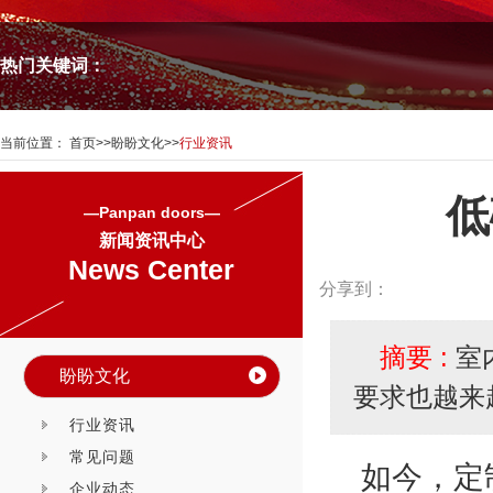
热门关键词：
当前位置：
首页
>>
盼盼文化
>>
行业资讯
低
—Panpan doors—
新闻资讯中心
News Center
分享到：
摘要 :
室
盼盼文化
要求也越来
行业资讯
常见问题
如今，定
企业动态