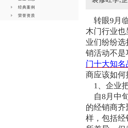
经典案例
荣誉资质
转眼
9
月
木门行业也
业们纷纷选
销活动不是
门十大知名
商应该如何
1
、企业
自
8
月中
的经销商齐
样，包括经