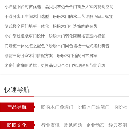
小户型阳台封窗优选，晶贝贝窄边合金门窗放大室内视觉空间
干湿分离卫生间木门选型，盼盼木门防水工艺详解 Meta 标签
复式楼全屋门墙柜一体化，盼盼木门打造简约静奢风
小户型过道极窄门设计，盼盼木门弱化隔断拓宽室内视觉
门墙柜一体化怎么配色？盼盼木门同色墙板一站式搭配科普
刚需三房卧室木门搭配方案，盼盼木门适配日常居家
老房门窗翻新避坑，更换晶贝贝合金门实现隔音节能升级
快速导航
产品导航
盼盼木门免漆门
盼盼木门油漆门
盼盼福
盼盼文化
行业资讯
常见问题
企业动态
经典案例