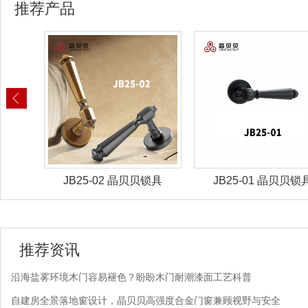
推荐产品
锁具
JB25-02 晶贝贝锁具
JB25-01 晶贝贝锁
推荐资讯
沿海盐雾环境木门容易褪色？盼盼木门耐潮漆面工艺科普
自建房全景落地窗设计，晶贝贝高强度合金门窗兼顾视野与安全