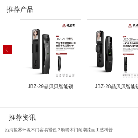
推荐产品
能锁
JBZ-29晶贝贝智能锁
JBZ-28晶贝贝智能
推荐资讯
沿海盐雾环境木门容易褪色？盼盼木门耐潮漆面工艺科普