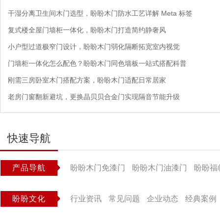
干湿分离卫生间木门选型，盼盼木门防水工艺详解 Meta 标签
复式楼全屋门墙柜一体化，盼盼木门打造简约静奢风
小户型过道极窄门设计，盼盼木门弱化隔断拓宽室内视觉
门墙柜一体化怎么配色？盼盼木门同色墙板一站式搭配科普
刚需三房卧室木门搭配方案，盼盼木门适配日常居家
老房门窗翻新避坑，更换晶贝贝合金门实现隔音节能升级
快速导航
产品导航
盼盼木门免漆门
盼盼木门油漆门
盼盼福
盼盼文化
行业资讯
常见问题
企业动态
经典案例