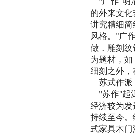
"
广作
明
"
的外来文化
讲究精细简
风格。
广
"
做，雕刻纹
为题材，如
细刻之外，
苏式作派
"
苏作
起
"
经济较为发
持续至今。
式家具木门