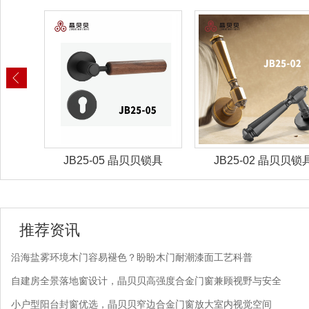
锁具
JB25-02 晶贝贝锁具
JB25-01 晶贝贝锁
推荐资讯
沿海盐雾环境木门容易褪色？盼盼木门耐潮漆面工艺科普
自建房全景落地窗设计，晶贝贝高强度合金门窗兼顾视野与安全
小户型阳台封窗优选，晶贝贝窄边合金门窗放大室内视觉空间