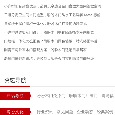
小户型阳台封窗优选，晶贝贝窄边合金门窗放大室内视觉空间
干湿分离卫生间木门选型，盼盼木门防水工艺详解 Meta 标签
复式楼全屋门墙柜一体化，盼盼木门打造简约静奢风
小户型过道极窄门设计，盼盼木门弱化隔断拓宽室内视觉
门墙柜一体化怎么配色？盼盼木门同色墙板一站式搭配科普
刚需三房卧室木门搭配方案，盼盼木门适配日常居家
老房门窗翻新避坑，更换晶贝贝合金门实现隔音节能升级
快速导航
产品导航
盼盼木门免漆门
盼盼木门油漆门
盼盼福
盼盼文化
行业资讯
常见问题
企业动态
经典案例