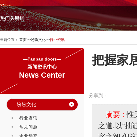
热门关键词：
当前位置：
首页
>>
盼盼文化
>>
行业资讯
把握家
—Panpan doors—
新闻资讯中心
News Center
分享到：
盼盼文化
摘要 :
惟
行业资讯
之道,以“
常见问题
容之智,但
企业动态