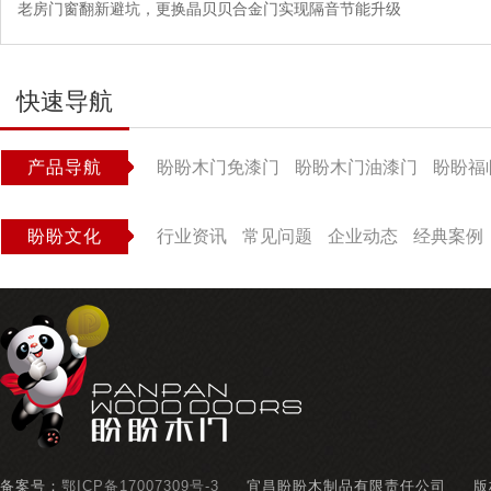
老房门窗翻新避坑，更换晶贝贝合金门实现隔音节能升级
快速导航
产品导航
盼盼木门免漆门
盼盼木门油漆门
盼盼福
盼盼文化
行业资讯
常见问题
企业动态
经典案例
备案号：
鄂ICP备17007309号-3
宜昌盼盼木制品有限责任公司
版