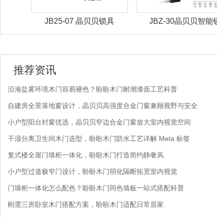
锁具
JB25-07 晶贝贝锁具
JBZ-30晶贝贝智能
推荐资讯
沿海盐雾环境木门容易褪色？盼盼木门耐潮漆面工艺科普
自建房全景落地窗设计，晶贝贝高强度合金门窗兼顾视野与安全
小户型阳台封窗优选，晶贝贝窄边合金门窗放大室内视觉空间
干湿分离卫生间木门选型，盼盼木门防水工艺详解 Meta 标签
复式楼全屋门墙柜一体化，盼盼木门打造简约静奢风
小户型过道极窄门设计，盼盼木门弱化隔断拓宽室内视觉
门墙柜一体化怎么配色？盼盼木门同色墙板一站式搭配科普
刚需三房卧室木门搭配方案，盼盼木门适配日常居家