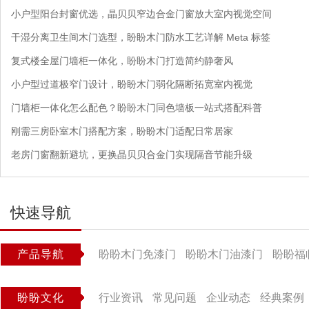
小户型阳台封窗优选，晶贝贝窄边合金门窗放大室内视觉空间
干湿分离卫生间木门选型，盼盼木门防水工艺详解 Meta 标签
复式楼全屋门墙柜一体化，盼盼木门打造简约静奢风
小户型过道极窄门设计，盼盼木门弱化隔断拓宽室内视觉
门墙柜一体化怎么配色？盼盼木门同色墙板一站式搭配科普
刚需三房卧室木门搭配方案，盼盼木门适配日常居家
老房门窗翻新避坑，更换晶贝贝合金门实现隔音节能升级
快速导航
产品导航
盼盼木门免漆门
盼盼木门油漆门
盼盼福
盼盼文化
行业资讯
常见问题
企业动态
经典案例