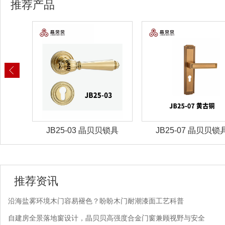
推荐产品
锁具
JB25-07 晶贝贝锁具
JBZ-30晶贝贝智能
推荐资讯
沿海盐雾环境木门容易褪色？盼盼木门耐潮漆面工艺科普
自建房全景落地窗设计，晶贝贝高强度合金门窗兼顾视野与安全