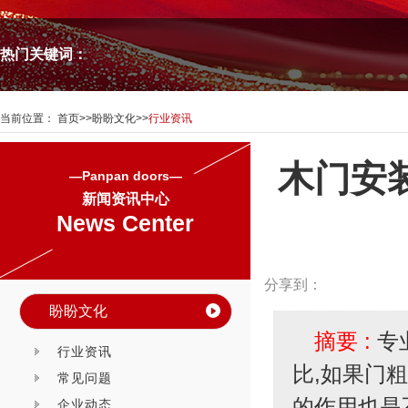
热门关键词：
当前位置：
首页
>>
盼盼文化
>>
行业资讯
木门安
—Panpan doors—
新闻资讯中心
News Center
分享到：
盼盼文化
摘要 :
专
行业资讯
比,如果门
常见问题
的作用也是
企业动态