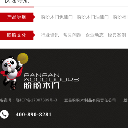
产品导航
盼盼木门免漆门
盼盼木门油漆门
盼盼福
盼盼文化
行业资讯
常见问题
企业动态
经典案例
备案号：
鄂ICP备17007309号-3
宜昌盼盼木制品有限责任公司
版
400-890-8281