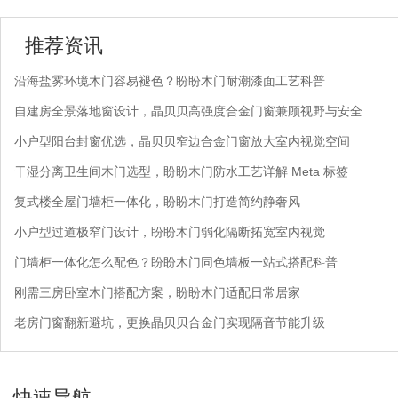
推荐资讯
沿海盐雾环境木门容易褪色？盼盼木门耐潮漆面工艺科普
自建房全景落地窗设计，晶贝贝高强度合金门窗兼顾视野与安全
小户型阳台封窗优选，晶贝贝窄边合金门窗放大室内视觉空间
干湿分离卫生间木门选型，盼盼木门防水工艺详解 Meta 标签
复式楼全屋门墙柜一体化，盼盼木门打造简约静奢风
小户型过道极窄门设计，盼盼木门弱化隔断拓宽室内视觉
门墙柜一体化怎么配色？盼盼木门同色墙板一站式搭配科普
刚需三房卧室木门搭配方案，盼盼木门适配日常居家
老房门窗翻新避坑，更换晶贝贝合金门实现隔音节能升级
快速导航