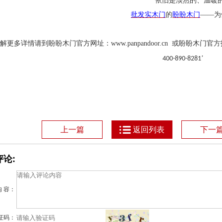
依旧是淡然的、温暖
批发实木门
的
盼盼木门
——为
解更多详情请到盼盼木门官方网址：
www.panpandoor.cn
或盼盼木门官方
’
400-890-8281
上一篇
返回列表
下一
论:
内 容：
证码：