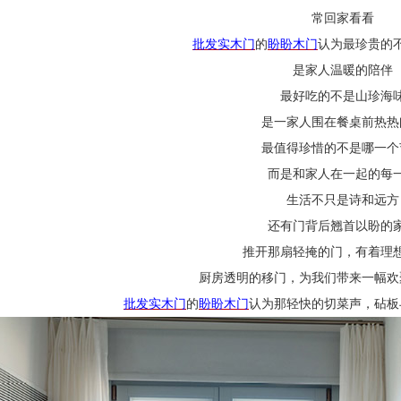
常回家看看
批发实木门
的
盼盼木门
认为最珍贵的
是家人温暖的陪伴
最好吃的不是山珍海
是一家人围在餐桌前热热
最值得珍惜的不是哪一个
而是和家人在一起的每
生活不只是诗和远方
还有门背后翘首以盼的
推开那扇轻掩的门，有着理
厨房透明的移门，为我们带来一幅欢
批发实木门
的
盼盼木门
认为那轻快的切菜声，砧板