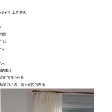
不是存折上多少钱
味
闹闹
节日
一天
家人
想的生活
聚前的喜悦画卷
与菜刀相遇，奏上喜悦的夜曲