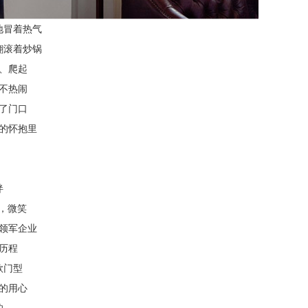
地冒着热气
翻滚着炒锅
、爬起
不热闹
了门口
的怀抱里
绊
花，微笑
领军企业
历程
款门型
的用心