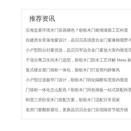
推荐资讯
沿海盐雾环境木门容易褪色？盼盼木门耐潮漆面工艺科普
自建房全景落地窗设计，晶贝贝高强度合金门窗兼顾视野
小户型阳台封窗优选，晶贝贝窄边合金门窗放大室内视觉
干湿分离卫生间木门选型，盼盼木门防水工艺详解 Meta 
复式楼全屋门墙柜一体化，盼盼木门打造简约静奢风
小户型过道极窄门设计，盼盼木门弱化隔断拓宽室内视觉
门墙柜一体化怎么配色？盼盼木门同色墙板一站式搭配科
刚需三房卧室木门搭配方案，盼盼木门适配日常居家
老房门窗翻新避坑，更换晶贝贝合金门实现隔音节能升级