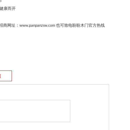
的
健康而开
招商网址：
也可致电盼盼木门官方热线
www.panpanzsw.com
篇