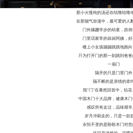
那小火慢炖的汤还在咕噜咕噜
在那烟气弥漫中，最可爱的人
门外蹒跚学步的幼童，跌倒
门里话家常的叔叔阿姨，好
楼上小女孩蹦蹦跳跳地跑向
只为打开门的那一刻跳到爸爸
一扇门
隔开的只是门里门外
隔不断的是亲情的牵
我
“门”在蓦然回首中，拈
中国木门十大品牌，健康木门
感叹所有走过，品味艰辛
岁月冲刷走的，只是一款
永恒不变的是盼盼木门对您