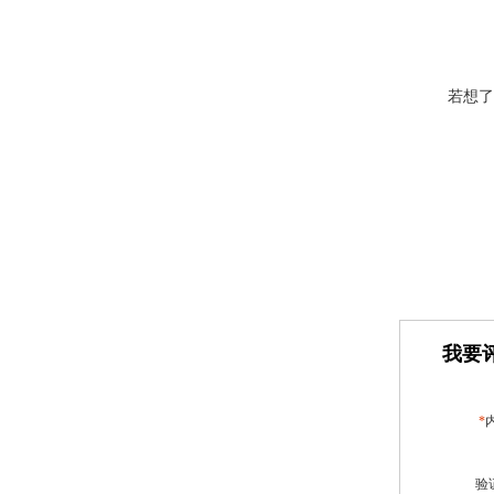
若想了
我要评
*
验