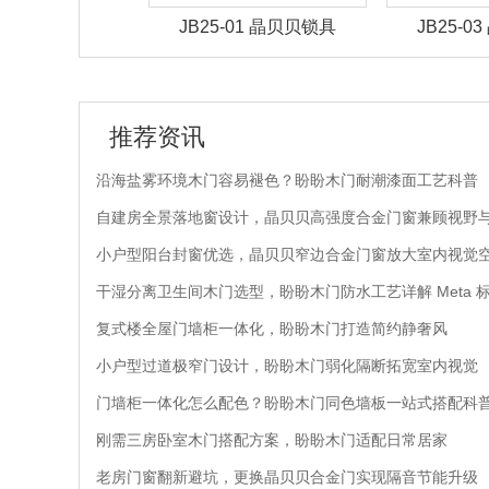
-01 晶贝贝锁具
JB25-03 晶贝贝锁具
JB25-
推荐资讯
沿海盐雾环境木门容易褪色？盼盼木门耐潮漆面工艺科普
自建房全景落地窗设计，晶贝贝高强度合金门窗兼顾视野
小户型阳台封窗优选，晶贝贝窄边合金门窗放大室内视觉
干湿分离卫生间木门选型，盼盼木门防水工艺详解 Meta 
复式楼全屋门墙柜一体化，盼盼木门打造简约静奢风
小户型过道极窄门设计，盼盼木门弱化隔断拓宽室内视觉
门墙柜一体化怎么配色？盼盼木门同色墙板一站式搭配科
刚需三房卧室木门搭配方案，盼盼木门适配日常居家
老房门窗翻新避坑，更换晶贝贝合金门实现隔音节能升级