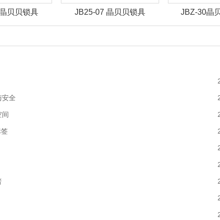
07 晶贝贝锁具
JBZ-30晶贝贝智能锁
JBZ-29
与安全
空间
标签
普