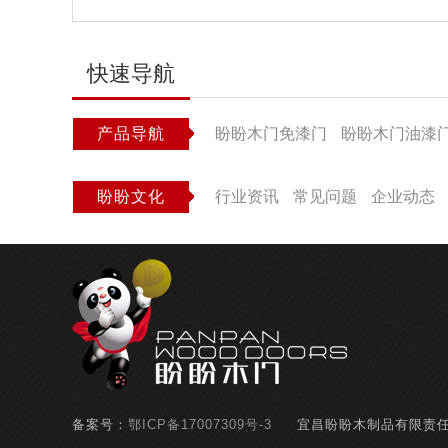
快速导航
产品导航
盼盼木门免漆门
盼盼木门油漆
盼盼文化
行业资讯
常见问题
企业动态
备案号：
鄂ICP备17007309号-3
宜昌盼盼木制品有限责