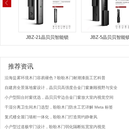
能锁
JBZ-21晶贝贝智能锁
JBZ-5晶贝贝智能
推荐资讯
沿海盐雾环境木门容易褪色？盼盼木门耐潮漆面工艺科普
自建房全景落地窗设计，晶贝贝高强度合金门窗兼顾视野与安全
小户型阳台封窗优选，晶贝贝窄边合金门窗放大室内视觉空间
干湿分离卫生间木门选型，盼盼木门防水工艺详解 Meta 标签
复式楼全屋门墙柜一体化，盼盼木门打造简约静奢风
小户型过道极窄门设计，盼盼木门弱化隔断拓宽室内视觉